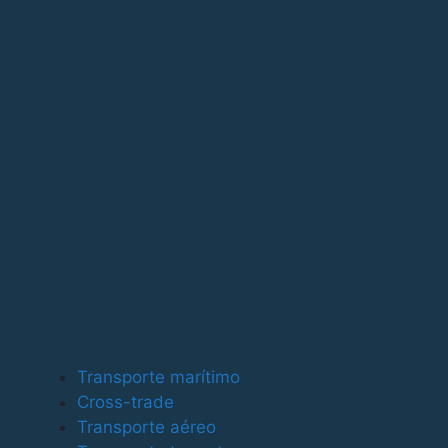
Para ofrecer las mejores experiencias, utilizamos tecno
tecnologías nos permitirá procesar datos como el compor
puede afectar negativamente a ciertas características y
Funcional
Funcional
Siempre activo
Preferencias
Preferencias
Estadísticas
Transporte marítimo
Estadísticas
Cross-trade
Marketing
Transporte aéreo
Marketing