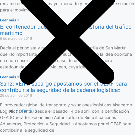
reclamo centrado en su mayor mercado y en capacidad de solución
para el movimiento de
Leer más »
El contenedor que revolucionó la historia del tráfico
marítimo
6 de mayo de 2016
Decía el periodista y poeta uruguayo Juan Zorrilla de San Martín
que «lo importante no es tener muchas ideas, sino la idea oportuna
en cada caso». Y éste fue el caso de un joven camionero
estadounidense, Malcom McLean, cuya idea
Leer más »
Sanz: «En Alsacargo apostamos por el OEAF para
contribuir a la seguridad de la cadena logística»
29 de abril de 2016
El proveedor global de transporte y soluciones logísticas Alsacargo
Servicios
Logistics cuenta, desde el pasado 14 de abril, con la certificación
OEA (Operador Económico Autorizado) de Simplificaciones
Aduaneras, Protección y Seguridad. «Apostamos por el OEAF para
contribuir a la seguridad de