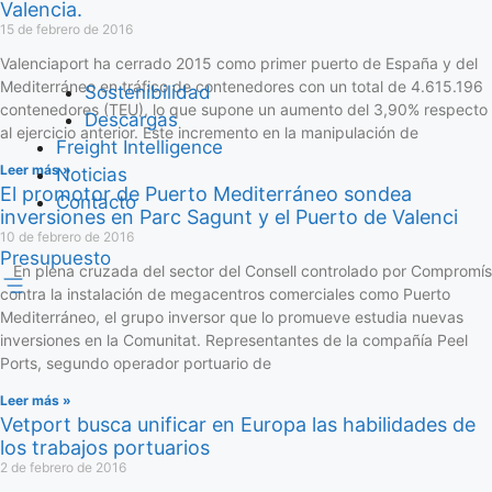
Valencia.
15 de febrero de 2016
Valenciaport ha cerrado 2015 como primer puerto de España y del
Mediterráneo en tráfico de contenedores con un total de 4.615.196
Sostenibilidad
contenedores (TEU), lo que supone un aumento del 3,90% respecto
Descargas
al ejercicio anterior. Este incremento en la manipulación de
Freight Intelligence
Leer más »
Noticias
El promotor de Puerto Mediterráneo sondea
Contacto
inversiones en Parc Sagunt y el Puerto de Valenci
10 de febrero de 2016
Presupuesto
En plena cruzada del sector del Consell controlado por Compromís
contra la instalación de megacentros comerciales como Puerto
Mediterráneo, el grupo inversor que lo promueve estudia nuevas
inversiones en la Comunitat. Representantes de la compañía Peel
Ports, segundo operador portuario de
Leer más »
Vetport busca unificar en Europa las habilidades de
los trabajos portuarios
2 de febrero de 2016