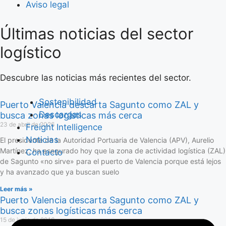
Aviso legal
Últimas noticias del sector
Saltar
al
logístico
contenido
Descubre las noticias más recientes del sector.
Sostenibilidad
Puerto Valencia descarta Sagunto como ZAL y
Descargas
busca zonas logísticas más cerca
23 de abril de 2026
Freight Intelligence
Noticias
El presidente de la Autoridad Portuaria de Valencia (APV), Aurelio
Martínez, ha asegurado hoy que la zona de actividad logística (ZAL)
Contacto
de Sagunto «no sirve» para el puerto de Valencia porque está lejos
y ha avanzado que ya buscan suelo
Leer más »
Puerto Valencia descarta Sagunto como ZAL y
busca zonas logísticas más cerca
15 de junio de 2016