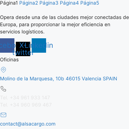
Página
1
Página
2
Página
3
Página
4
Página
5
Opera desde una de las ciudades mejor conectadas de
Europa, para proporcionar la mejor eficiencia en
servicios logísticos.
cebook
X-
Linkedin
twitter
Oficinas
Molino de la Marquesa, 10b 46015 Valencia SPAIN
Tel. +34 961 933 147
Tel. +34 960 969 467
contact@alsacargo.com