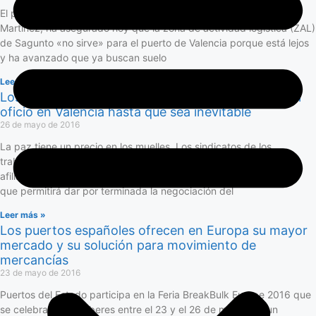
El presidente de la Autoridad Portuaria de Valencia (APV), Aurelio
Martínez, ha asegurado hoy que la zona de actividad logística (ZAL)
de Sagunto «no sirve» para el puerto de Valencia porque está lejos
y ha avanzado que ya buscan suelo
Leer más »
Los sindicatos de la estiba frenan el libre acceso al
oficio en Valencia hasta que sea inevitable
26 de mayo de 2016
La paz tiene un precio en los muelles. Los sindicatos de los
trabajadores de la estiba están celebrando asambleas con sus
afiliados como paso previo a la del conjunto de los trabajadores,
que permitirá dar por terminada la negociación del
Leer más »
Los puertos españoles ofrecen en Europa su mayor
mercado y su solución para movimiento de
mercancías
23 de mayo de 2016
Puertos del Estado participa en la Feria BreakBulk Europe 2016 que
se celebrará en Amberes entre el 23 y el 26 de mayo con un