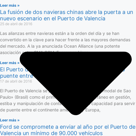
Leer más »
La fusión de dos navieras chinas abre la puerta a un
nuevo escenario en el Puerto de Valencia
25 de abril de 2016
Las alianzas entre navieras están a la orden del día y se han
convertido en la clave para hacer frente a las mayores demandas
del mercado. A la ya anunciada Ocean Alliance (una potente
asociación entre CMA CGM, Evergreen Lines,
Leer más »
El Puerto de Valencia se presenta en Brasil como
puente entre América y Europa
17 de abril de 2016
El Puerto de Valencia se presentará en la feria «Intermodal de Sao
Paulo» (Brasil) como el primer puerto del Mediterráneo en gestión,
estiba y manipulación de contenedores y con capacidad para servir
de puente entre el continente americano y Europa,
Leer más »
Ford se compromete a enviar al año por el Puerto de
Valencia un mínimo de 90.000 vehículos