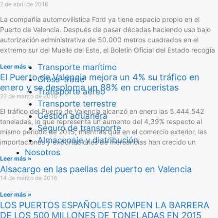
2 de abril de 2016
La compañía automovilística Ford ya tiene espacio propio en el
Puerto de Valencia. Después de pasar décadas haciendo uso bajo
autorización administrativa de 50.000 metros cuadrados en el
extremo sur del Muelle del Este, el Boletín Oficial del Estado recogía
Transporte marítimo
Leer más »
El Puerto de Valencia mejora un 4% su tráfico en
Cross-trade
enero y se desploma un 88% en cruceristas
Transporte aéreo
22 de marzo de 2016
Transporte terrestre
El tráfico del Puerto de Valencia alcanzó en enero las 5.444.542
Gestión aduanera
toneladas, lo que representa un aumento del 4,39% respecto al
Seguro de transporte
mismo periodo de 2015, mientras que en el comercio exterior, las
Almacenaje y distribución
importaciones y exportaciones de mercancías han crecido un
Nosotros
Leer más »
Alsacargo en las paellas del puerto en Valencia
14 de marzo de 2016
Leer más »
LOS PUERTOS ESPAÑOLES ROMPEN LA BARRERA
DE LOS 500 MILLONES DE TONELADAS EN 2015