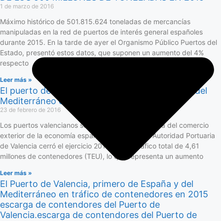
1 de marzo de 2016
Máximo histórico de 501.815.624 toneladas de mercancías
manipuladas en la red de puertos de interés general españoles
durante 2015. En la tarde de ayer el Organismo Público Puertos del
Estado, presentó estos datos, que suponen un aumento del 4%
respecto
Leer más »
El puerto de Valencia se sitúa como el primero del
Mediterráneo en tráfico de contenedores
23 de febrero de 2016
Los puertos valencianos son la principal plataforma del comercio
exterior de la economía española. De hecho, la Autoridad Portuaria
de Valencia cerró el ejercicio 2015 con un tráfico total de 4,61
millones de contenedores (TEU), lo que representa un aumento
Leer más »
El Puerto de Valencia, primero de España y del
Mediterráneo en tráfico de contenedores en 2015
escarga de contendores del Puerto de
Valencia.escarga de contendores del Puerto de