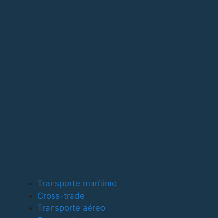
Para ofrecer las mejores experiencias, utilizamos tecno
tecnologías nos permitirá procesar datos como el compor
puede afectar negativamente a ciertas características y
Funcional
Funcional
Siempre activo
Preferencias
Preferencias
Estadísticas
Transporte marítimo
Estadísticas
Cross-trade
Marketing
Transporte aéreo
Marketing