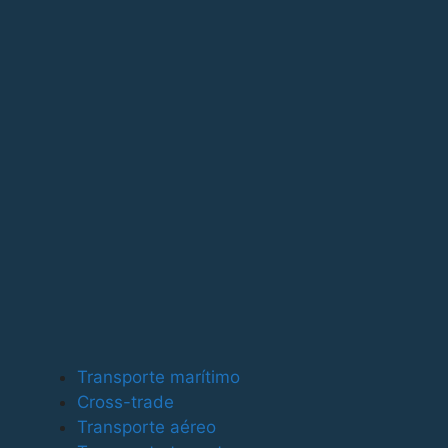
Para ofrecer las mejores experiencias, utilizamos tecno
tecnologías nos permitirá procesar datos como el compor
puede afectar negativamente a ciertas características y
Funcional
Funcional
Siempre activo
Preferencias
Preferencias
Estadísticas
Transporte marítimo
Estadísticas
Cross-trade
Marketing
Transporte aéreo
Marketing