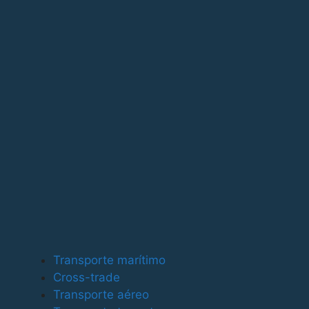
Para ofrecer las mejores experiencias, utilizamos tecno
tecnologías nos permitirá procesar datos como el compor
puede afectar negativamente a ciertas características y
Funcional
Funcional
Siempre activo
Preferencias
Preferencias
Estadísticas
Transporte marítimo
Estadísticas
Cross-trade
Marketing
Transporte aéreo
Marketing