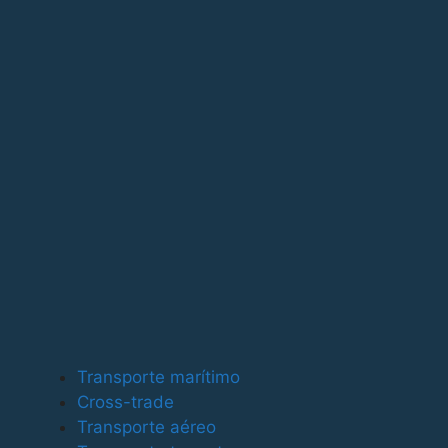
Para ofrecer las mejores experiencias, utilizamos tecno
tecnologías nos permitirá procesar datos como el compor
puede afectar negativamente a ciertas características y
Funcional
Funcional
Siempre activo
Preferencias
Preferencias
Estadísticas
Transporte marítimo
Estadísticas
Cross-trade
Marketing
Transporte aéreo
Marketing