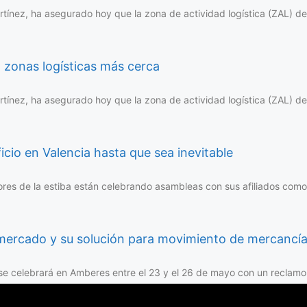
artínez, ha asegurado hoy que la zona de actividad logística (ZAL) d
 zonas logísticas más cerca
artínez, ha asegurado hoy que la zona de actividad logística (ZAL) d
ficio en Valencia hasta que sea inevitable
dores de la estiba están celebrando asambleas con sus afiliados como 
mercado y su solución para movimiento de mercancí
 se celebrará en Amberes entre el 23 y el 26 de mayo con un reclam