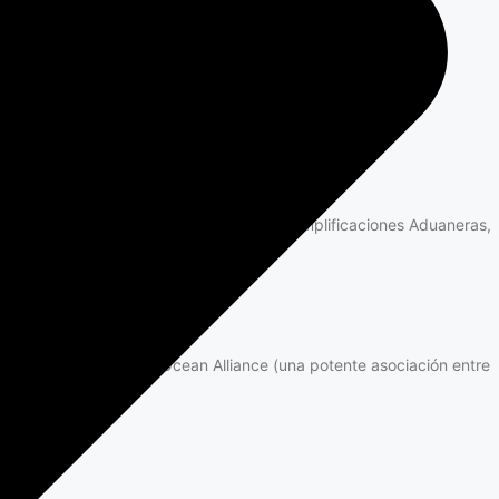
cada caso». Y éste fue el caso de un joven camionero
 OEA (Operador Económico Autorizado) de Simplificaciones Aduaneras,
ado. A la ya anunciada Ocean Alliance (una potente asociación entre