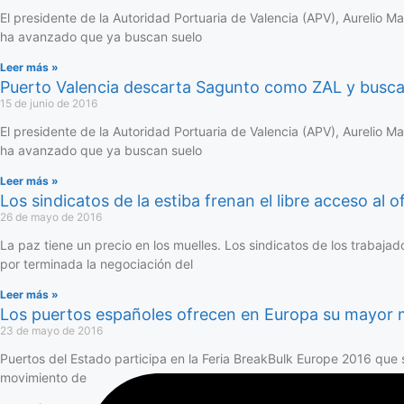
El presidente de la Autoridad Portuaria de Valencia (APV), Aurelio M
ha avanzado que ya buscan suelo
Leer más »
Puerto Valencia descarta Sagunto como ZAL y busca
15 de junio de 2016
El presidente de la Autoridad Portuaria de Valencia (APV), Aurelio M
ha avanzado que ya buscan suelo
Leer más »
Los sindicatos de la estiba frenan el libre acceso al o
26 de mayo de 2016
La paz tiene un precio en los muelles. Los sindicatos de los trabaja
por terminada la negociación del
Leer más »
Los puertos españoles ofrecen en Europa su mayor 
23 de mayo de 2016
Puertos del Estado participa en la Feria BreakBulk Europe 2016 que
movimiento de