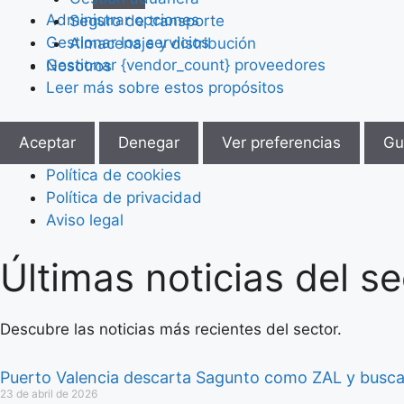
Administrar opciones
Seguro de transporte
Gestionar los servicios
Almacenaje y distribución
Gestionar {vendor_count} proveedores
Nosotros
Leer más sobre estos propósitos
Aceptar
Denegar
Ver preferencias
Gu
Política de cookies
Política de privacidad
Aviso legal
Últimas noticias del se
Saltar
al
contenido
Descubre las noticias más recientes del sector.
Puerto Valencia descarta Sagunto como ZAL y busca
23 de abril de 2026