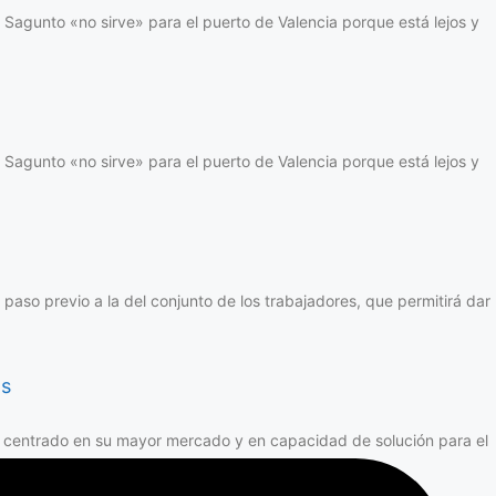
e Sagunto «no sirve» para el puerto de Valencia porque está lejos y
e Sagunto «no sirve» para el puerto de Valencia porque está lejos y
paso previo a la del conjunto de los trabajadores, que permitirá dar
as
o centrado en su mayor mercado y en capacidad de solución para el