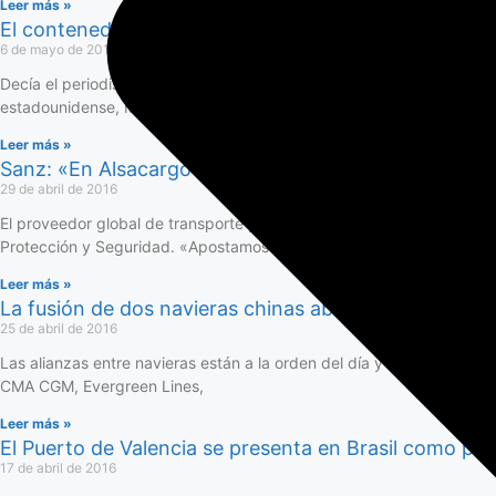
Leer más »
El contenedor que revolucionó la historia del tráfico
6 de mayo de 2016
Decía el periodista y poeta uruguayo Juan Zorrilla de San Martín qu
estadounidense, Malcom McLean, cuya idea
Leer más »
Sanz: «En Alsacargo apostamos por el OEAF para contr
29 de abril de 2016
El proveedor global de transporte y soluciones logísticas Alsacargo
Protección y Seguridad. «Apostamos por el OEAF para contribuir a l
Leer más »
La fusión de dos navieras chinas abre la puerta a un
25 de abril de 2016
Las alianzas entre navieras están a la orden del día y se han conve
CMA CGM, Evergreen Lines,
Leer más »
El Puerto de Valencia se presenta en Brasil como pu
17 de abril de 2016