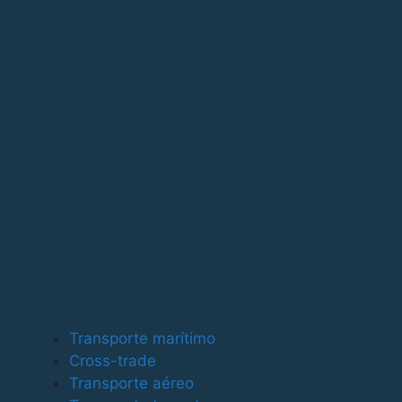
Para ofrecer las mejores experiencias, utilizamos tecno
tecnologías nos permitirá procesar datos como el compor
puede afectar negativamente a ciertas características y
Funcional
Funcional
Siempre activo
Preferencias
Preferencias
Estadísticas
Transporte marítimo
Estadísticas
Cross-trade
Marketing
Transporte aéreo
Marketing