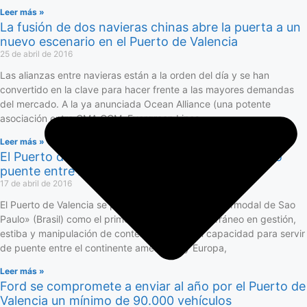
Leer más »
La fusión de dos navieras chinas abre la puerta a un
nuevo escenario en el Puerto de Valencia
25 de abril de 2016
Las alianzas entre navieras están a la orden del día y se han
convertido en la clave para hacer frente a las mayores demandas
del mercado. A la ya anunciada Ocean Alliance (una potente
asociación entre CMA CGM, Evergreen Lines,
Leer más »
El Puerto de Valencia se presenta en Brasil como
puente entre América y Europa
17 de abril de 2016
El Puerto de Valencia se presentará en la feria «Intermodal de Sao
Paulo» (Brasil) como el primer puerto del Mediterráneo en gestión,
estiba y manipulación de contenedores y con capacidad para servir
de puente entre el continente americano y Europa,
Leer más »
Ford se compromete a enviar al año por el Puerto de
Valencia un mínimo de 90.000 vehículos