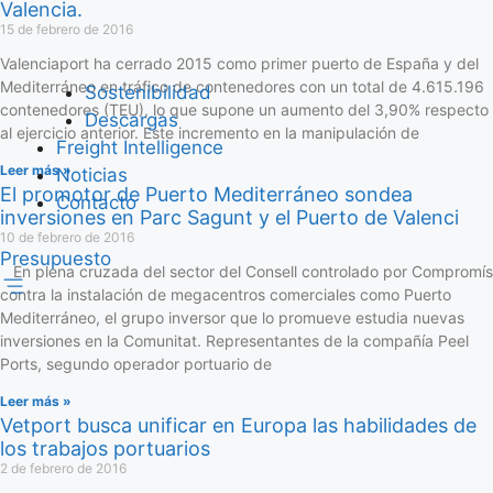
Valencia.
15 de febrero de 2016
Valenciaport ha cerrado 2015 como primer puerto de España y del
Mediterráneo en tráfico de contenedores con un total de 4.615.196
Sostenibilidad
contenedores (TEU), lo que supone un aumento del 3,90% respecto
Descargas
al ejercicio anterior. Este incremento en la manipulación de
Freight Intelligence
Leer más »
Noticias
El promotor de Puerto Mediterráneo sondea
Contacto
inversiones en Parc Sagunt y el Puerto de Valenci
10 de febrero de 2016
Presupuesto
En plena cruzada del sector del Consell controlado por Compromís
contra la instalación de megacentros comerciales como Puerto
Mediterráneo, el grupo inversor que lo promueve estudia nuevas
inversiones en la Comunitat. Representantes de la compañía Peel
Ports, segundo operador portuario de
Leer más »
Vetport busca unificar en Europa las habilidades de
los trabajos portuarios
2 de febrero de 2016