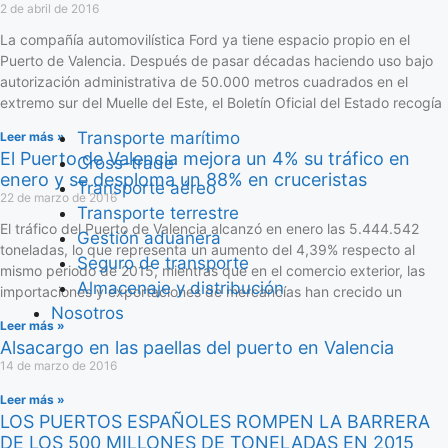
2 de abril de 2016
La compañía automovilística Ford ya tiene espacio propio en el
Puerto de Valencia. Después de pasar décadas haciendo uso bajo
autorización administrativa de 50.000 metros cuadrados en el
extremo sur del Muelle del Este, el Boletín Oficial del Estado recogía
Transporte marítimo
Leer más »
El Puerto de Valencia mejora un 4% su tráfico en
Cross-trade
enero y se desploma un 88% en cruceristas
Transporte aéreo
22 de marzo de 2016
Transporte terrestre
El tráfico del Puerto de Valencia alcanzó en enero las 5.444.542
Gestión aduanera
toneladas, lo que representa un aumento del 4,39% respecto al
Seguro de transporte
mismo periodo de 2015, mientras que en el comercio exterior, las
Almacenaje y distribución
importaciones y exportaciones de mercancías han crecido un
Nosotros
Leer más »
Alsacargo en las paellas del puerto en Valencia
14 de marzo de 2016
Leer más »
LOS PUERTOS ESPAÑOLES ROMPEN LA BARRERA
DE LOS 500 MILLONES DE TONELADAS EN 2015