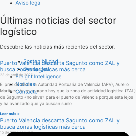
Aviso legal
Últimas noticias del sector
Saltar
al
logístico
contenido
Descubre las noticias más recientes del sector.
Sostenibilidad
Puerto Valencia descarta Sagunto como ZAL y
Descargas
busca zonas logísticas más cerca
23 de abril de 2026
Freight Intelligence
Noticias
El presidente de la Autoridad Portuaria de Valencia (APV), Aurelio
Martínez, ha asegurado hoy que la zona de actividad logística (ZAL)
Contacto
de Sagunto «no sirve» para el puerto de Valencia porque está lejos
y ha avanzado que ya buscan suelo
Leer más »
Puerto Valencia descarta Sagunto como ZAL y
busca zonas logísticas más cerca
15 de junio de 2016