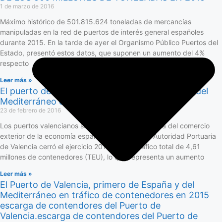
1 de marzo de 2016
Máximo histórico de 501.815.624 toneladas de mercancías
manipuladas en la red de puertos de interés general españoles
durante 2015. En la tarde de ayer el Organismo Público Puertos del
Estado, presentó estos datos, que suponen un aumento del 4%
respecto
Leer más »
El puerto de Valencia se sitúa como el primero del
Mediterráneo en tráfico de contenedores
23 de febrero de 2016
Los puertos valencianos son la principal plataforma del comercio
exterior de la economía española. De hecho, la Autoridad Portuaria
de Valencia cerró el ejercicio 2015 con un tráfico total de 4,61
millones de contenedores (TEU), lo que representa un aumento
Leer más »
El Puerto de Valencia, primero de España y del
Mediterráneo en tráfico de contenedores en 2015
escarga de contendores del Puerto de
Valencia.escarga de contendores del Puerto de