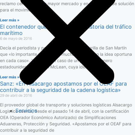
reclamo centrado en su mayor mercado y en capacidad de solución
para el movimiento de
Leer más »
El contenedor que revolucionó la historia del tráfico
marítimo
6 de mayo de 2016
Decía el periodista y poeta uruguayo Juan Zorrilla de San Martín
que «lo importante no es tener muchas ideas, sino la idea oportuna
en cada caso». Y éste fue el caso de un joven camionero
estadounidense, Malcom McLean, cuya idea
Leer más »
Sanz: «En Alsacargo apostamos por el OEAF para
contribuir a la seguridad de la cadena logística»
29 de abril de 2016
El proveedor global de transporte y soluciones logísticas Alsacargo
Servicios
Logistics cuenta, desde el pasado 14 de abril, con la certificación
OEA (Operador Económico Autorizado) de Simplificaciones
Aduaneras, Protección y Seguridad. «Apostamos por el OEAF para
contribuir a la seguridad de