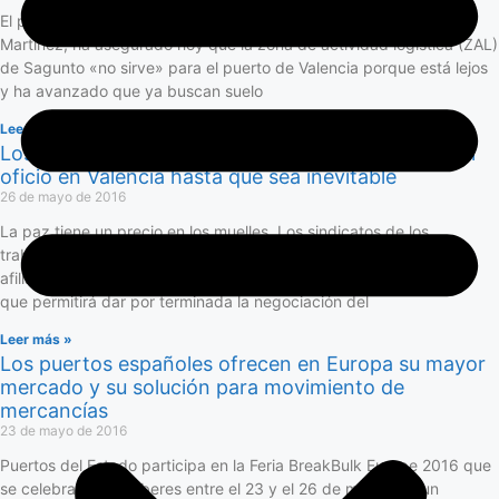
El presidente de la Autoridad Portuaria de Valencia (APV), Aurelio
Martínez, ha asegurado hoy que la zona de actividad logística (ZAL)
de Sagunto «no sirve» para el puerto de Valencia porque está lejos
y ha avanzado que ya buscan suelo
Leer más »
Los sindicatos de la estiba frenan el libre acceso al
oficio en Valencia hasta que sea inevitable
26 de mayo de 2016
La paz tiene un precio en los muelles. Los sindicatos de los
trabajadores de la estiba están celebrando asambleas con sus
afiliados como paso previo a la del conjunto de los trabajadores,
que permitirá dar por terminada la negociación del
Leer más »
Los puertos españoles ofrecen en Europa su mayor
mercado y su solución para movimiento de
mercancías
23 de mayo de 2016
Puertos del Estado participa en la Feria BreakBulk Europe 2016 que
se celebrará en Amberes entre el 23 y el 26 de mayo con un