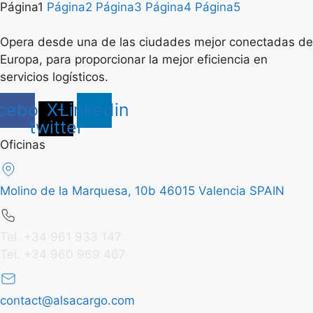
Página
1
Página
2
Página
3
Página
4
Página
5
Opera desde una de las ciudades mejor conectadas de
Europa, para proporcionar la mejor eficiencia en
servicios logísticos.
cebook
X-
Linkedin
twitter
Oficinas
Molino de la Marquesa, 10b 46015 Valencia SPAIN
Tel. +34 961 933 147
Tel. +34 960 969 467
contact@alsacargo.com