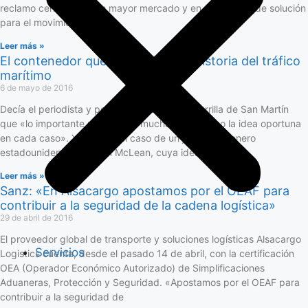
reclamo centrado en su mayor mercado y en capacidad de solución
para el movimiento de
Leer más »
El contenedor que revolucionó la historia del tráfico
marítimo
6 de mayo de 2016
Decía el periodista y poeta uruguayo Juan Zorrilla de San Martín
que «lo importante no es tener muchas ideas, sino la idea oportuna
en cada caso». Y éste fue el caso de un joven camionero
estadounidense, Malcom McLean, cuya idea
Leer más »
Sanz: «En Alsacargo apostamos por el OEAF para
contribuir a la seguridad de la cadena logística»
29 de abril de 2016
El proveedor global de transporte y soluciones logísticas Alsacargo
Servicios
Logistics cuenta, desde el pasado 14 de abril, con la certificación
OEA (Operador Económico Autorizado) de Simplificaciones
Aduaneras, Protección y Seguridad. «Apostamos por el OEAF para
contribuir a la seguridad de