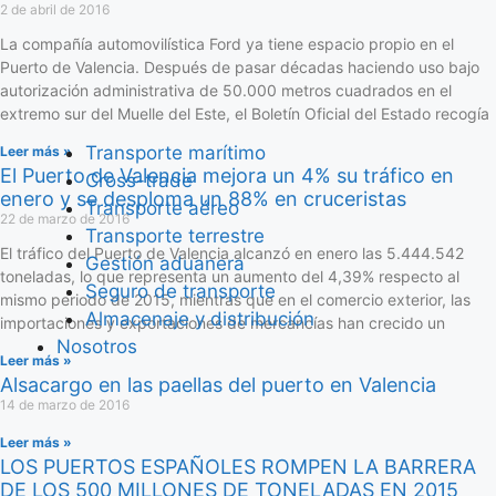
2 de abril de 2016
La compañía automovilística Ford ya tiene espacio propio en el
Puerto de Valencia. Después de pasar décadas haciendo uso bajo
autorización administrativa de 50.000 metros cuadrados en el
extremo sur del Muelle del Este, el Boletín Oficial del Estado recogía
Transporte marítimo
Leer más »
El Puerto de Valencia mejora un 4% su tráfico en
Cross-trade
enero y se desploma un 88% en cruceristas
Transporte aéreo
22 de marzo de 2016
Transporte terrestre
El tráfico del Puerto de Valencia alcanzó en enero las 5.444.542
Gestión aduanera
toneladas, lo que representa un aumento del 4,39% respecto al
Seguro de transporte
mismo periodo de 2015, mientras que en el comercio exterior, las
Almacenaje y distribución
importaciones y exportaciones de mercancías han crecido un
Nosotros
Leer más »
Alsacargo en las paellas del puerto en Valencia
14 de marzo de 2016
Leer más »
LOS PUERTOS ESPAÑOLES ROMPEN LA BARRERA
DE LOS 500 MILLONES DE TONELADAS EN 2015