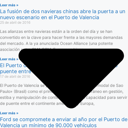
Leer más »
La fusión de dos navieras chinas abre la puerta a un
nuevo escenario en el Puerto de Valencia
25 de abril de 2016
Las alianzas entre navieras están a la orden del día y se han
convertido en la clave para hacer frente a las mayores demandas
del mercado. A la ya anunciada Ocean Alliance (una potente
asociación entre CMA CGM, Evergreen Lines,
Leer más »
El Puerto de Valencia se presenta en Brasil como
puente entre América y Europa
17 de abril de 2016
El Puerto de Valencia se presentará en la feria «Intermodal de Sao
Paulo» (Brasil) como el primer puerto del Mediterráneo en gestión,
estiba y manipulación de contenedores y con capacidad para servir
de puente entre el continente americano y Europa,
Leer más »
Ford se compromete a enviar al año por el Puerto de
Valencia un mínimo de 90.000 vehículos