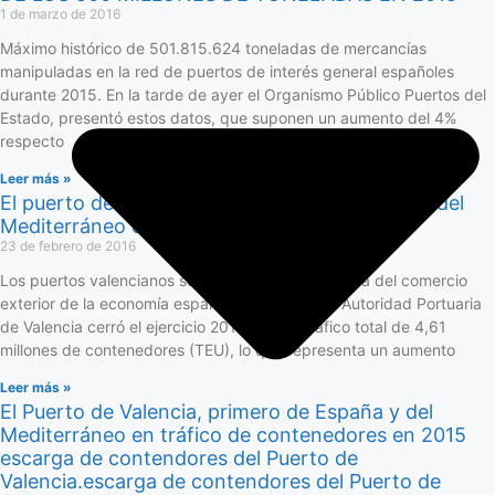
1 de marzo de 2016
Máximo histórico de 501.815.624 toneladas de mercancías
manipuladas en la red de puertos de interés general españoles
durante 2015. En la tarde de ayer el Organismo Público Puertos del
Estado, presentó estos datos, que suponen un aumento del 4%
respecto
Leer más »
El puerto de Valencia se sitúa como el primero del
Mediterráneo en tráfico de contenedores
23 de febrero de 2016
Los puertos valencianos son la principal plataforma del comercio
exterior de la economía española. De hecho, la Autoridad Portuaria
de Valencia cerró el ejercicio 2015 con un tráfico total de 4,61
millones de contenedores (TEU), lo que representa un aumento
Leer más »
El Puerto de Valencia, primero de España y del
Mediterráneo en tráfico de contenedores en 2015
escarga de contendores del Puerto de
Valencia.escarga de contendores del Puerto de