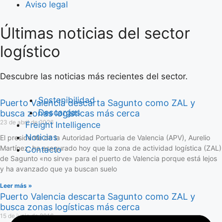
Aviso legal
Últimas noticias del sector
Saltar
al
logístico
contenido
Descubre las noticias más recientes del sector.
Sostenibilidad
Puerto Valencia descarta Sagunto como ZAL y
Descargas
busca zonas logísticas más cerca
23 de abril de 2026
Freight Intelligence
Noticias
El presidente de la Autoridad Portuaria de Valencia (APV), Aurelio
Martínez, ha asegurado hoy que la zona de actividad logística (ZAL)
Contacto
de Sagunto «no sirve» para el puerto de Valencia porque está lejos
y ha avanzado que ya buscan suelo
Leer más »
Puerto Valencia descarta Sagunto como ZAL y
busca zonas logísticas más cerca
15 de junio de 2016