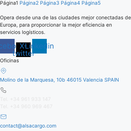
Página
1
Página
2
Página
3
Página
4
Página
5
Opera desde una de las ciudades mejor conectadas de
Europa, para proporcionar la mejor eficiencia en
servicios logísticos.
cebook
X-
Linkedin
twitter
Oficinas
Molino de la Marquesa, 10b 46015 Valencia SPAIN
Tel. +34 961 933 147
Tel. +34 960 969 467
contact@alsacargo.com