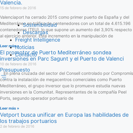
Valencia.
15 de febrero de 2016
Valenciaport ha cerrado 2015 como primer puerto de España y del
Mediterráneo en tráfico de contenedores con un total de 4.615.196
Sostenibilidad
contenedores (TEU), lo que supone un aumento del 3,90% respecto
Descargas
al ejercicio anterior. Este incremento en la manipulación de
Freight Intelligence
Leer más »
Noticias
El promotor de Puerto Mediterráneo sondea
Contacto
inversiones en Parc Sagunt y el Puerto de Valenci
10 de febrero de 2016
Presupuesto
En plena cruzada del sector del Consell controlado por Compromís
contra la instalación de megacentros comerciales como Puerto
Mediterráneo, el grupo inversor que lo promueve estudia nuevas
inversiones en la Comunitat. Representantes de la compañía Peel
Ports, segundo operador portuario de
Leer más »
Vetport busca unificar en Europa las habilidades de
los trabajos portuarios
2 de febrero de 2016