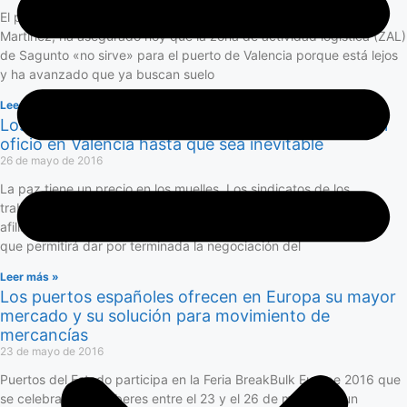
El presidente de la Autoridad Portuaria de Valencia (APV), Aurelio
Martínez, ha asegurado hoy que la zona de actividad logística (ZAL)
de Sagunto «no sirve» para el puerto de Valencia porque está lejos
y ha avanzado que ya buscan suelo
Leer más »
Los sindicatos de la estiba frenan el libre acceso al
oficio en Valencia hasta que sea inevitable
26 de mayo de 2016
La paz tiene un precio en los muelles. Los sindicatos de los
trabajadores de la estiba están celebrando asambleas con sus
afiliados como paso previo a la del conjunto de los trabajadores,
que permitirá dar por terminada la negociación del
Leer más »
Los puertos españoles ofrecen en Europa su mayor
mercado y su solución para movimiento de
mercancías
23 de mayo de 2016
Puertos del Estado participa en la Feria BreakBulk Europe 2016 que
se celebrará en Amberes entre el 23 y el 26 de mayo con un