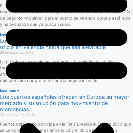
El presidente de la Autoridad Portuaria de Valencia (APV), Aurelio
Martínez, ha asegurado hoy que la zona de actividad logística (ZAL)
de Sagunto «no sirve» para el puerto de Valencia porque está lejos
y ha avanzado que ya buscan suelo
Leer más »
Los sindicatos de la estiba frenan el libre acceso al
oficio en Valencia hasta que sea inevitable
26 de mayo de 2016
La paz tiene un precio en los muelles. Los sindicatos de los
trabajadores de la estiba están celebrando asambleas con sus
afiliados como paso previo a la del conjunto de los trabajadores,
que permitirá dar por terminada la negociación del
Leer más »
Los puertos españoles ofrecen en Europa su mayor
mercado y su solución para movimiento de
mercancías
23 de mayo de 2016
Puertos del Estado participa en la Feria BreakBulk Europe 2016 que
se celebrará en Amberes entre el 23 y el 26 de mayo con un