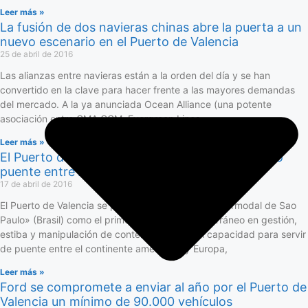
Leer más »
La fusión de dos navieras chinas abre la puerta a un
nuevo escenario en el Puerto de Valencia
25 de abril de 2016
Las alianzas entre navieras están a la orden del día y se han
convertido en la clave para hacer frente a las mayores demandas
del mercado. A la ya anunciada Ocean Alliance (una potente
asociación entre CMA CGM, Evergreen Lines,
Leer más »
El Puerto de Valencia se presenta en Brasil como
puente entre América y Europa
17 de abril de 2016
El Puerto de Valencia se presentará en la feria «Intermodal de Sao
Paulo» (Brasil) como el primer puerto del Mediterráneo en gestión,
estiba y manipulación de contenedores y con capacidad para servir
de puente entre el continente americano y Europa,
Leer más »
Ford se compromete a enviar al año por el Puerto de
Valencia un mínimo de 90.000 vehículos