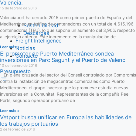
Valencia.
15 de febrero de 2016
Valenciaport ha cerrado 2015 como primer puerto de España y del
Mediterráneo en tráfico de contenedores con un total de 4.615.196
Sostenibilidad
contenedores (TEU), lo que supone un aumento del 3,90% respecto
Descargas
al ejercicio anterior. Este incremento en la manipulación de
Freight Intelligence
Leer más »
Noticias
El promotor de Puerto Mediterráneo sondea
Contacto
inversiones en Parc Sagunt y el Puerto de Valenci
10 de febrero de 2016
Presupuesto
En plena cruzada del sector del Consell controlado por Compromís
contra la instalación de megacentros comerciales como Puerto
Mediterráneo, el grupo inversor que lo promueve estudia nuevas
inversiones en la Comunitat. Representantes de la compañía Peel
Ports, segundo operador portuario de
Leer más »
Vetport busca unificar en Europa las habilidades de
los trabajos portuarios
2 de febrero de 2016