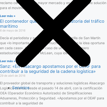
reclamo centrado en su mayor mercado y en capacidad de solución
para el movimiento de
Leer más »
El contenedor que revolucionó la historia del tráfico
marítimo
6 de mayo de 2016
Decía el periodista y poeta uruguayo Juan Zorrilla de San Martín
que «lo importante no es tener muchas ideas, sino la idea oportuna
en cada caso». Y éste fue el caso de un joven camionero
estadounidense, Malcom McLean, cuya idea
Leer más »
Sanz: «En Alsacargo apostamos por el OEAF para
contribuir a la seguridad de la cadena logística»
29 de abril de 2016
El proveedor global de transporte y soluciones logísticas Alsacargo
Servicios
Logistics cuenta, desde el pasado 14 de abril, con la certificación
OEA (Operador Económico Autorizado) de Simplificaciones
Aduaneras, Protección y Seguridad. «Apostamos por el OEAF para
contribuir a la seguridad de