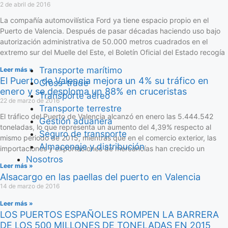
2 de abril de 2016
La compañía automovilística Ford ya tiene espacio propio en el
Puerto de Valencia. Después de pasar décadas haciendo uso bajo
autorización administrativa de 50.000 metros cuadrados en el
extremo sur del Muelle del Este, el Boletín Oficial del Estado recogía
Transporte marítimo
Leer más »
El Puerto de Valencia mejora un 4% su tráfico en
Cross-trade
enero y se desploma un 88% en cruceristas
Transporte aéreo
22 de marzo de 2016
Transporte terrestre
El tráfico del Puerto de Valencia alcanzó en enero las 5.444.542
Gestión aduanera
toneladas, lo que representa un aumento del 4,39% respecto al
Seguro de transporte
mismo periodo de 2015, mientras que en el comercio exterior, las
Almacenaje y distribución
importaciones y exportaciones de mercancías han crecido un
Nosotros
Leer más »
Alsacargo en las paellas del puerto en Valencia
14 de marzo de 2016
Leer más »
LOS PUERTOS ESPAÑOLES ROMPEN LA BARRERA
DE LOS 500 MILLONES DE TONELADAS EN 2015