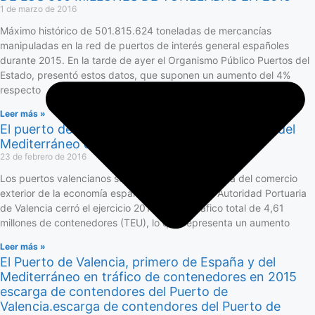
1 de marzo de 2016
Máximo histórico de 501.815.624 toneladas de mercancías
manipuladas en la red de puertos de interés general españoles
durante 2015. En la tarde de ayer el Organismo Público Puertos del
Estado, presentó estos datos, que suponen un aumento del 4%
respecto
Leer más »
El puerto de Valencia se sitúa como el primero del
Mediterráneo en tráfico de contenedores
23 de febrero de 2016
Los puertos valencianos son la principal plataforma del comercio
exterior de la economía española. De hecho, la Autoridad Portuaria
de Valencia cerró el ejercicio 2015 con un tráfico total de 4,61
millones de contenedores (TEU), lo que representa un aumento
Leer más »
El Puerto de Valencia, primero de España y del
Mediterráneo en tráfico de contenedores en 2015
escarga de contendores del Puerto de
Valencia.escarga de contendores del Puerto de