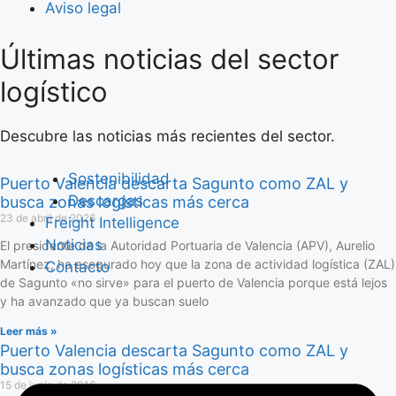
Aviso legal
Últimas noticias del sector
Saltar
al
logístico
contenido
Descubre las noticias más recientes del sector.
Sostenibilidad
Puerto Valencia descarta Sagunto como ZAL y
Descargas
busca zonas logísticas más cerca
23 de abril de 2026
Freight Intelligence
Noticias
El presidente de la Autoridad Portuaria de Valencia (APV), Aurelio
Martínez, ha asegurado hoy que la zona de actividad logística (ZAL)
Contacto
de Sagunto «no sirve» para el puerto de Valencia porque está lejos
y ha avanzado que ya buscan suelo
Leer más »
Puerto Valencia descarta Sagunto como ZAL y
busca zonas logísticas más cerca
15 de junio de 2016