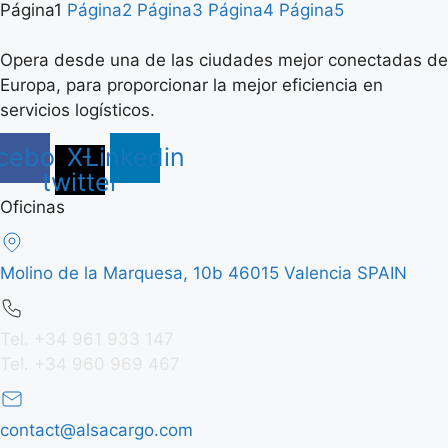
Página
1
Página
2
Página
3
Página
4
Página
5
Opera desde una de las ciudades mejor conectadas de
Europa, para proporcionar la mejor eficiencia en
servicios logísticos.
cebook
X-
Linkedin
twitter
Oficinas
Molino de la Marquesa, 10b 46015 Valencia SPAIN
Tel. +34 961 933 147
Tel. +34 960 969 467
contact@alsacargo.com