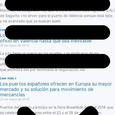
El presidente de la Autoridad Portuaria de Valencia (APV), Aurelio
Martínez, ha asegurado hoy que la zona de actividad logística (ZAL)
de Sagunto «no sirve» para el puerto de Valencia porque está lejos
y ha avanzado que ya buscan suelo
Leer más »
Los sindicatos de la estiba frenan el libre acceso al
oficio en Valencia hasta que sea inevitable
26 de mayo de 2016
La paz tiene un precio en los muelles. Los sindicatos de los
trabajadores de la estiba están celebrando asambleas con sus
afiliados como paso previo a la del conjunto de los trabajadores,
que permitirá dar por terminada la negociación del
Leer más »
Los puertos españoles ofrecen en Europa su mayor
mercado y su solución para movimiento de
mercancías
23 de mayo de 2016
Puertos del Estado participa en la Feria BreakBulk Europe 2016 que
se celebrará en Amberes entre el 23 y el 26 de mayo con un