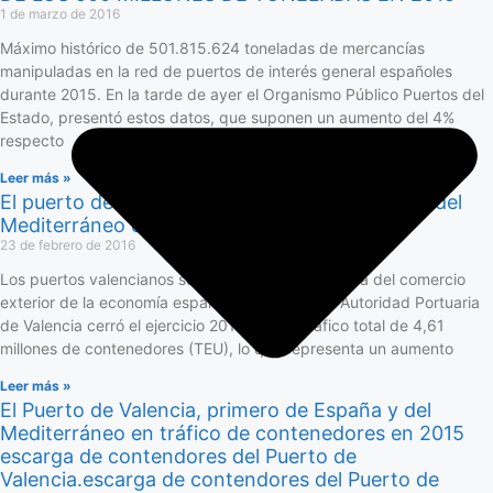
1 de marzo de 2016
Máximo histórico de 501.815.624 toneladas de mercancías
manipuladas en la red de puertos de interés general españoles
durante 2015. En la tarde de ayer el Organismo Público Puertos del
Estado, presentó estos datos, que suponen un aumento del 4%
respecto
Leer más »
El puerto de Valencia se sitúa como el primero del
Mediterráneo en tráfico de contenedores
23 de febrero de 2016
Los puertos valencianos son la principal plataforma del comercio
exterior de la economía española. De hecho, la Autoridad Portuaria
de Valencia cerró el ejercicio 2015 con un tráfico total de 4,61
millones de contenedores (TEU), lo que representa un aumento
Leer más »
El Puerto de Valencia, primero de España y del
Mediterráneo en tráfico de contenedores en 2015
escarga de contendores del Puerto de
Valencia.escarga de contendores del Puerto de