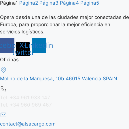
Página
1
Página
2
Página
3
Página
4
Página
5
Opera desde una de las ciudades mejor conectadas de
Europa, para proporcionar la mejor eficiencia en
servicios logísticos.
cebook
X-
Linkedin
twitter
Oficinas
Molino de la Marquesa, 10b 46015 Valencia SPAIN
Tel. +34 961 933 147
Tel. +34 960 969 467
contact@alsacargo.com