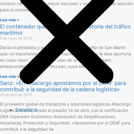
reclamo centrado en su mayor mercado y en capacidad de solución
para el movimiento de
Leer más »
El contenedor que revolucionó la historia del tráfico
marítimo
6 de mayo de 2016
Decía el periodista y poeta uruguayo Juan Zorrilla de San Martín
que «lo importante no es tener muchas ideas, sino la idea oportuna
en cada caso». Y éste fue el caso de un joven camionero
estadounidense, Malcom McLean, cuya idea
Leer más »
Sanz: «En Alsacargo apostamos por el OEAF para
contribuir a la seguridad de la cadena logística»
29 de abril de 2016
El proveedor global de transporte y soluciones logísticas Alsacargo
Servicios
Logistics cuenta, desde el pasado 14 de abril, con la certificación
OEA (Operador Económico Autorizado) de Simplificaciones
Aduaneras, Protección y Seguridad. «Apostamos por el OEAF para
contribuir a la seguridad de