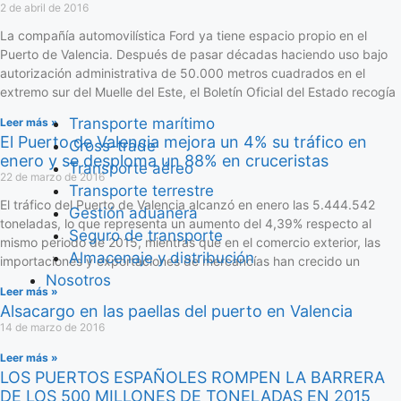
2 de abril de 2016
La compañía automovilística Ford ya tiene espacio propio en el
Puerto de Valencia. Después de pasar décadas haciendo uso bajo
autorización administrativa de 50.000 metros cuadrados en el
extremo sur del Muelle del Este, el Boletín Oficial del Estado recogía
Transporte marítimo
Leer más »
El Puerto de Valencia mejora un 4% su tráfico en
Cross-trade
enero y se desploma un 88% en cruceristas
Transporte aéreo
22 de marzo de 2016
Transporte terrestre
El tráfico del Puerto de Valencia alcanzó en enero las 5.444.542
Gestión aduanera
toneladas, lo que representa un aumento del 4,39% respecto al
Seguro de transporte
mismo periodo de 2015, mientras que en el comercio exterior, las
Almacenaje y distribución
importaciones y exportaciones de mercancías han crecido un
Nosotros
Leer más »
Alsacargo en las paellas del puerto en Valencia
14 de marzo de 2016
Leer más »
LOS PUERTOS ESPAÑOLES ROMPEN LA BARRERA
DE LOS 500 MILLONES DE TONELADAS EN 2015