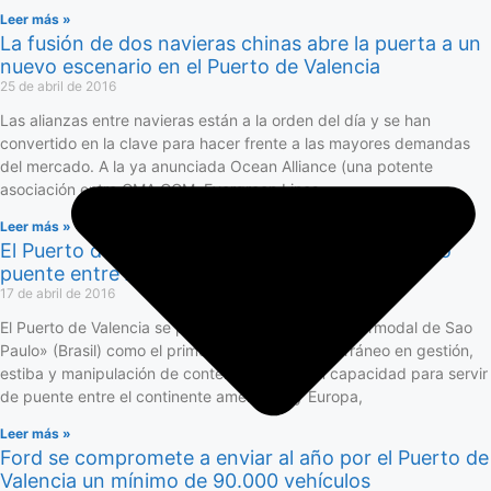
Leer más »
La fusión de dos navieras chinas abre la puerta a un
nuevo escenario en el Puerto de Valencia
25 de abril de 2016
Las alianzas entre navieras están a la orden del día y se han
convertido en la clave para hacer frente a las mayores demandas
del mercado. A la ya anunciada Ocean Alliance (una potente
asociación entre CMA CGM, Evergreen Lines,
Leer más »
El Puerto de Valencia se presenta en Brasil como
puente entre América y Europa
17 de abril de 2016
El Puerto de Valencia se presentará en la feria «Intermodal de Sao
Paulo» (Brasil) como el primer puerto del Mediterráneo en gestión,
estiba y manipulación de contenedores y con capacidad para servir
de puente entre el continente americano y Europa,
Leer más »
Ford se compromete a enviar al año por el Puerto de
Valencia un mínimo de 90.000 vehículos