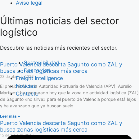
Aviso legal
Últimas noticias del sector
Saltar
al
logístico
contenido
Descubre las noticias más recientes del sector.
Sostenibilidad
Puerto Valencia descarta Sagunto como ZAL y
Descargas
busca zonas logísticas más cerca
23 de abril de 2026
Freight Intelligence
Noticias
El presidente de la Autoridad Portuaria de Valencia (APV), Aurelio
Martínez, ha asegurado hoy que la zona de actividad logística (ZAL)
Contacto
de Sagunto «no sirve» para el puerto de Valencia porque está lejos
y ha avanzado que ya buscan suelo
Leer más »
Puerto Valencia descarta Sagunto como ZAL y
busca zonas logísticas más cerca
15 de junio de 2016