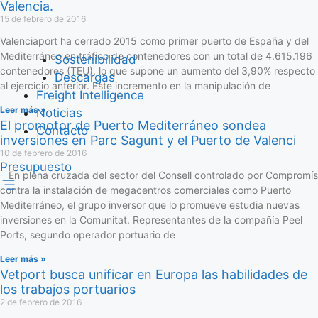
Valencia.
15 de febrero de 2016
Valenciaport ha cerrado 2015 como primer puerto de España y del
Mediterráneo en tráfico de contenedores con un total de 4.615.196
Sostenibilidad
contenedores (TEU), lo que supone un aumento del 3,90% respecto
Descargas
al ejercicio anterior. Este incremento en la manipulación de
Freight Intelligence
Leer más »
Noticias
El promotor de Puerto Mediterráneo sondea
Contacto
inversiones en Parc Sagunt y el Puerto de Valenci
10 de febrero de 2016
Presupuesto
En plena cruzada del sector del Consell controlado por Compromís
contra la instalación de megacentros comerciales como Puerto
Mediterráneo, el grupo inversor que lo promueve estudia nuevas
inversiones en la Comunitat. Representantes de la compañía Peel
Ports, segundo operador portuario de
Leer más »
Vetport busca unificar en Europa las habilidades de
los trabajos portuarios
2 de febrero de 2016