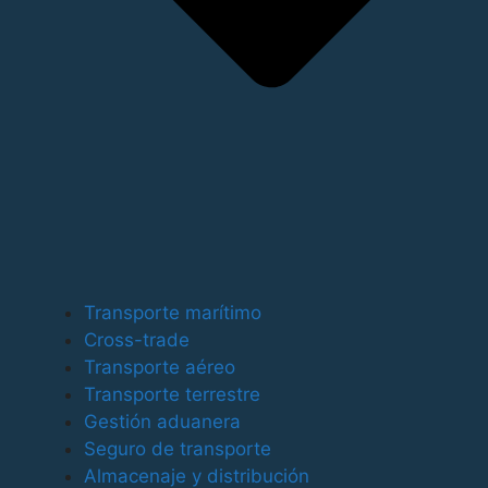
Para ofrecer las mejores experiencias, utilizamos
tecnologías como las cookies para almacenar y/o
Transporte marítimo
acceder a la información del dispositivo. El
Cross-trade
consentimiento de estas tecnologías nos permitirá
Transporte aéreo
procesar datos como el comportamiento de
Transporte terrestre
navegación o las identificaciones únicas en este sitio.
Gestión aduanera
No consentir o retirar el consentimiento, puede afectar
Seguro de transporte
negativamente a ciertas características y funciones.
Almacenaje y distribución
Funcional