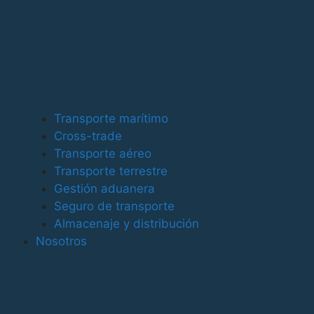
Oficinas
Molino de la Marquesa, 10b 46015 Valencia SPAIN
Tel. +34 961 933 147
Tel. +34 960 969 467
Transporte marítimo
Cross-trade
Transporte aéreo
contact@alsacargo.com
Transporte terrestre
Servicios
Gestión aduanera
Seguro de transporte
Transporte Marítimo
Almacenaje y distribución
Transporte Aéreo
Nosotros
Cross - Trade
Transporte Terrestre
Almacenaje y distribución