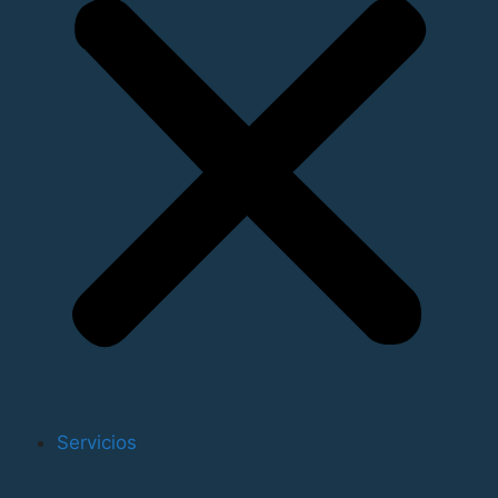
Ayuda
Y es que Martínez es consciente de que ese liderazgo
no puede mantenerse solo, sino que va a necesitar la
ayuda de OPPE, sobre todo en materia de inversión.
“Queremos competir con los demás, pero queremos
hacerlo en igualdad de condiciones”, aseguraba
Martínez en declaraciones a los medios de
comunicación el pasado lunes. “Hablamos sobre todo
de mejores conexiones ferroviarias con Zaragoza y
Bilbao”, especificaba.
Aurelio Martinez
Y es que a pesar de esas deficiencias que Aurelio
Martínez buscará subsanar durante su mandato,
Servicios
Valenciaport sigue siendo líder en el tráfico de
import/export en toda España. Según los datos de