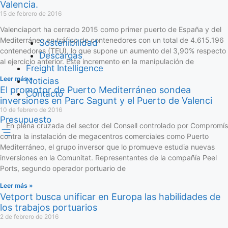
Valencia.
15 de febrero de 2016
Valenciaport ha cerrado 2015 como primer puerto de España y del
Mediterráneo en tráfico de contenedores con un total de 4.615.196
Sostenibilidad
contenedores (TEU), lo que supone un aumento del 3,90% respecto
Descargas
al ejercicio anterior. Este incremento en la manipulación de
Freight Intelligence
Leer más »
Noticias
El promotor de Puerto Mediterráneo sondea
Contacto
inversiones en Parc Sagunt y el Puerto de Valenci
10 de febrero de 2016
Presupuesto
En plena cruzada del sector del Consell controlado por Compromís
contra la instalación de megacentros comerciales como Puerto
Mediterráneo, el grupo inversor que lo promueve estudia nuevas
inversiones en la Comunitat. Representantes de la compañía Peel
Ports, segundo operador portuario de
Leer más »
Vetport busca unificar en Europa las habilidades de
los trabajos portuarios
2 de febrero de 2016