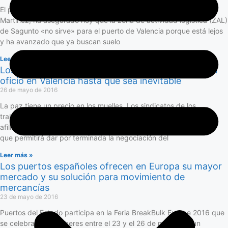
El presidente de la Autoridad Portuaria de Valencia (APV), Aurelio
Martínez, ha asegurado hoy que la zona de actividad logística (ZAL)
de Sagunto «no sirve» para el puerto de Valencia porque está lejos
y ha avanzado que ya buscan suelo
Leer más »
Los sindicatos de la estiba frenan el libre acceso al
oficio en Valencia hasta que sea inevitable
26 de mayo de 2016
La paz tiene un precio en los muelles. Los sindicatos de los
trabajadores de la estiba están celebrando asambleas con sus
afiliados como paso previo a la del conjunto de los trabajadores,
que permitirá dar por terminada la negociación del
Leer más »
Los puertos españoles ofrecen en Europa su mayor
mercado y su solución para movimiento de
mercancías
23 de mayo de 2016
Puertos del Estado participa en la Feria BreakBulk Europe 2016 que
se celebrará en Amberes entre el 23 y el 26 de mayo con un