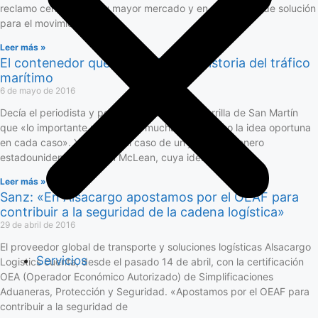
reclamo centrado en su mayor mercado y en capacidad de solución
para el movimiento de
Leer más »
El contenedor que revolucionó la historia del tráfico
marítimo
6 de mayo de 2016
Decía el periodista y poeta uruguayo Juan Zorrilla de San Martín
que «lo importante no es tener muchas ideas, sino la idea oportuna
en cada caso». Y éste fue el caso de un joven camionero
estadounidense, Malcom McLean, cuya idea
Leer más »
Sanz: «En Alsacargo apostamos por el OEAF para
contribuir a la seguridad de la cadena logística»
29 de abril de 2016
El proveedor global de transporte y soluciones logísticas Alsacargo
Servicios
Logistics cuenta, desde el pasado 14 de abril, con la certificación
OEA (Operador Económico Autorizado) de Simplificaciones
Aduaneras, Protección y Seguridad. «Apostamos por el OEAF para
contribuir a la seguridad de