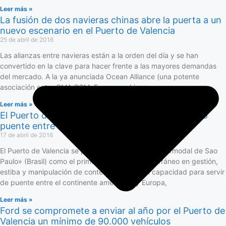
Leer más »
La fusión de dos navieras chinas abre la puerta a un
nuevo escenario en el Puerto de Valencia
25 de abril de 2016
Las alianzas entre navieras están a la orden del día y se han
convertido en la clave para hacer frente a las mayores demandas
del mercado. A la ya anunciada Ocean Alliance (una potente
asociación entre CMA CGM, Evergreen Lines,
Leer más »
El Puerto de Valencia se presenta en Brasil como
puente entre América y Europa
17 de abril de 2016
El Puerto de Valencia se presentará en la feria «Intermodal de Sao
Paulo» (Brasil) como el primer puerto del Mediterráneo en gestión,
estiba y manipulación de contenedores y con capacidad para servir
de puente entre el continente americano y Europa,
Leer más »
Ford se compromete a enviar al año por el Puerto de
Valencia un mínimo de 90.000 vehículos