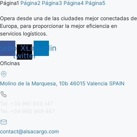
Página
1
Página
2
Página
3
Página
4
Página
5
Opera desde una de las ciudades mejor conectadas de
Europa, para proporcionar la mejor eficiencia en
servicios logísticos.
cebook
X-
Linkedin
twitter
Oficinas
Molino de la Marquesa, 10b 46015 Valencia SPAIN
Tel. +34 961 933 147
Tel. +34 960 969 467
contact@alsacargo.com