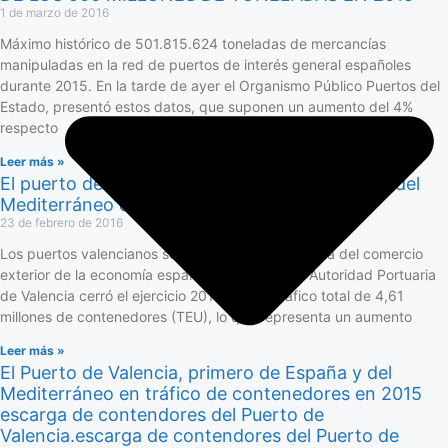
1 de marzo de 2016
Máximo histórico de 501.815.624 toneladas de mercancías
manipuladas en la red de puertos de interés general españoles
durante 2015. En la tarde de ayer el Organismo Público Puertos del
Estado, presentó estos datos, que suponen un aumento del 4%
respecto
Leer más »
El puerto de Valencia se sitúa como el primero del
Mediterráneo en tráfico de contenedores
23 de febrero de 2016
Los puertos valencianos son la principal plataforma del comercio
exterior de la economía española. De hecho, la Autoridad Portuaria
de Valencia cerró el ejercicio 2015 con un tráfico total de 4,61
millones de contenedores (TEU), lo que representa un aumento
Leer más »
El Puerto de Valencia, primero de España y del
Mediterráneo en tráfico de contenedores en 2015
escarga de contendores del Puerto de
Valencia.escarga de contendores del Puerto de