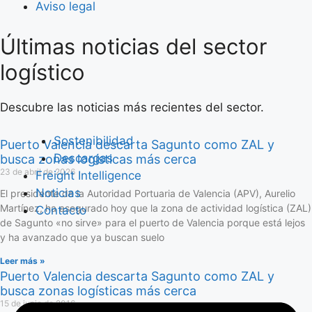
Aviso legal
Últimas noticias del sector
Saltar
al
logístico
contenido
Descubre las noticias más recientes del sector.
Sostenibilidad
Puerto Valencia descarta Sagunto como ZAL y
Descargas
busca zonas logísticas más cerca
23 de abril de 2026
Freight Intelligence
Noticias
El presidente de la Autoridad Portuaria de Valencia (APV), Aurelio
Martínez, ha asegurado hoy que la zona de actividad logística (ZAL)
Contacto
de Sagunto «no sirve» para el puerto de Valencia porque está lejos
y ha avanzado que ya buscan suelo
Leer más »
Puerto Valencia descarta Sagunto como ZAL y
busca zonas logísticas más cerca
15 de junio de 2016