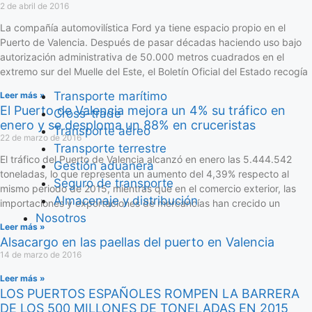
2 de abril de 2016
La compañía automovilística Ford ya tiene espacio propio en el
Puerto de Valencia. Después de pasar décadas haciendo uso bajo
autorización administrativa de 50.000 metros cuadrados en el
extremo sur del Muelle del Este, el Boletín Oficial del Estado recogía
Transporte marítimo
Leer más »
El Puerto de Valencia mejora un 4% su tráfico en
Cross-trade
enero y se desploma un 88% en cruceristas
Transporte aéreo
22 de marzo de 2016
Transporte terrestre
El tráfico del Puerto de Valencia alcanzó en enero las 5.444.542
Gestión aduanera
toneladas, lo que representa un aumento del 4,39% respecto al
Seguro de transporte
mismo periodo de 2015, mientras que en el comercio exterior, las
Almacenaje y distribución
importaciones y exportaciones de mercancías han crecido un
Nosotros
Leer más »
Alsacargo en las paellas del puerto en Valencia
14 de marzo de 2016
Leer más »
LOS PUERTOS ESPAÑOLES ROMPEN LA BARRERA
DE LOS 500 MILLONES DE TONELADAS EN 2015