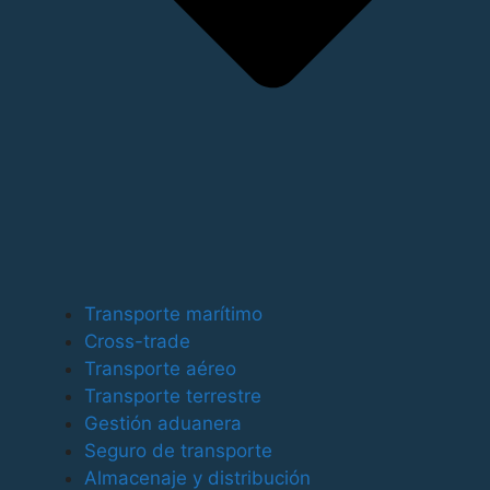
Para ofrecer las mejores experiencias, utilizamos
tecnologías como las cookies para almacenar y/o
Transporte marítimo
acceder a la información del dispositivo. El
Cross-trade
consentimiento de estas tecnologías nos permitirá
Transporte aéreo
procesar datos como el comportamiento de
Transporte terrestre
navegación o las identificaciones únicas en este sitio.
Gestión aduanera
No consentir o retirar el consentimiento, puede afectar
Seguro de transporte
negativamente a ciertas características y funciones.
Almacenaje y distribución
Funcional