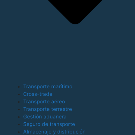
Para ofrecer las mejores experiencias, utilizamos
tecnologías como las cookies para almacenar y/o
Transporte marítimo
acceder a la información del dispositivo. El
Cross-trade
consentimiento de estas tecnologías nos permitirá
Transporte aéreo
procesar datos como el comportamiento de
Transporte terrestre
navegación o las identificaciones únicas en este sitio.
Gestión aduanera
No consentir o retirar el consentimiento, puede afectar
Seguro de transporte
negativamente a ciertas características y funciones.
Almacenaje y distribución
Funcional