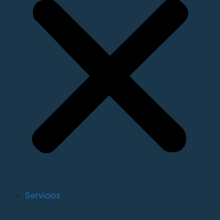
En concreto, la ruta, que estará cubierta por nueve
buques de entre 2.100 y 2.500 TEUs de capacidad,
unirá los puertos de Malta, Livorno, Génova, Barcelona,
Valencia, Tánger, Caucedo, Kingston, Veracruz,
Altamira, Houston, Nueva Orleáns, Kingston,
Cartagena, Guayaquil, Kingston y, de nuevo, Malta.
“Gracias a este servicio, Ecuador, que es uno de los
mayores exportadores de plátanos del mundo, estará
conectado con Malta en 19 días. Las conexiones de
trasbordo que se ofrecen con otras líneas del grupo
desde Malta garantizan una gama completa de
soluciones de exportación para los productores
ecuatorianos con destino a todos los mercados
globales de consumo del mundo, entre ellos el
Mediterráneo, el norte de África y Oriente Medio”,
Servicios
destacó la naviera francesa.
Asimismo, CMA CGM proporciona el único servicio