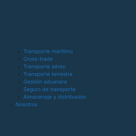
Servicios
Transporte Marítimo
Transporte Aéreo
Cross - Trade
Transporte Terrestre
Transporte marítimo
Almacenaje y distribución
Cross-trade
Transporte aéreo
Gestión aduanera y documental
Transporte terrestre
Seguros logísticos
Gestión aduanera
Seguro de transporte
Clientes
Almacenaje y distribución
Acceso Freight Intelligence
Nosotros
Aviso Legal
Política de Privacidad
Política de Cookies
Política de Calidad Ambiental