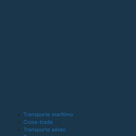
Para ofrecer las mejores experiencias, utilizamos tecno
tecnologías nos permitirá procesar datos como el compor
puede afectar negativamente a ciertas características y
Funcional
Funcional
Siempre activo
Preferencias
Preferencias
Estadísticas
Transporte marítimo
Estadísticas
Cross-trade
Marketing
Transporte aéreo
Marketing