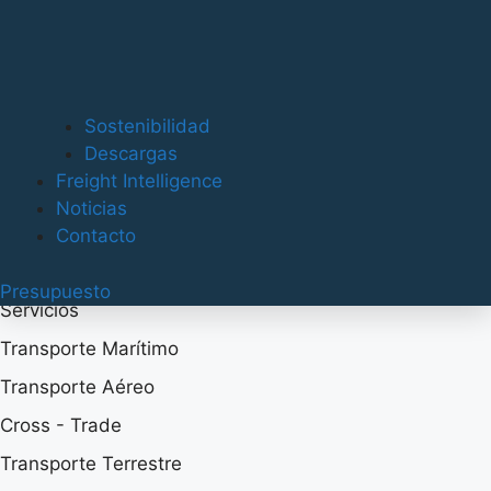
Oficinas
Molino de la Marquesa, 10b 46015 Valencia SPAIN
Sostenibilidad
Descargas
Tel. +34 961 933 147
Freight Intelligence
Tel. +34 960 969 467
Noticias
Contacto
contact@alsacargo.com
Presupuesto
Servicios
Transporte Marítimo
Transporte Aéreo
Cross - Trade
Transporte Terrestre