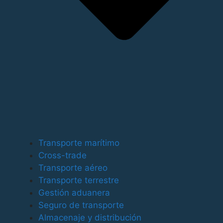
Para ofrecer las mejores experiencias, utilizamos
tecnologías como las cookies para almacenar y/o
Transporte marítimo
acceder a la información del dispositivo. El
Cross-trade
consentimiento de estas tecnologías nos permitirá
Transporte aéreo
procesar datos como el comportamiento de
Transporte terrestre
navegación o las identificaciones únicas en este sitio.
Gestión aduanera
No consentir o retirar el consentimiento, puede afectar
Seguro de transporte
negativamente a ciertas características y funciones.
Almacenaje y distribución
Funcional