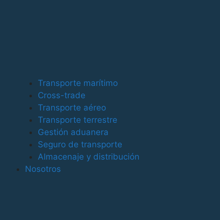
Áreas geográficas
Las exportaciones dirigidas a la Unión Europea
representaron el 64,8% del total del periodo (63,6% en
el mismo periodo del año anterior) y aumentaron un
6,8% interanual, las dirigidas a la zona euro, 50,7% del
total (50,1% en igual periodo de 2014), subieron un
Transporte marítimo
6,3% interanual.
Cross-trade
Así, la recuperación europea explica que aumentaran
Transporte aéreo
las ventas a todos los principales socios el país:
Transporte terrestre
Alemania (6,2% de incremento), Francia (5,4) e Italia
Gestión aduanera
(12,1%). Dentro del resto de la UE destaca el aumento
Seguro de transporte
de un 7,6% a Reino Unido, a pesar del descenso de
Almacenaje y distribución
junio.
Nosotros
La demanda de los países no comunitarios también
creció, aunque a un ritmo más moderado, del 1,7%.
Esta demanda supuso el 35,2% del total (36,4% en
igual periodo de 2014).