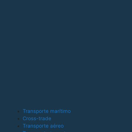
Para ofrecer las mejores experiencias, utilizamos tecno
tecnologías nos permitirá procesar datos como el compor
puede afectar negativamente a ciertas características y
Funcional
Funcional
Siempre activo
Preferencias
Preferencias
Estadísticas
Transporte marítimo
Estadísticas
Cross-trade
Marketing
Transporte aéreo
Marketing