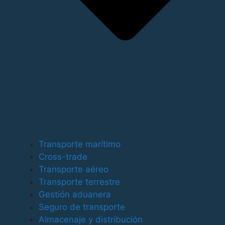
Para ofrecer las mejores experiencias, utilizamos
tecnologías como las cookies para almacenar y/o
Transporte marítimo
acceder a la información del dispositivo. El
Cross-trade
consentimiento de estas tecnologías nos permitirá
Transporte aéreo
procesar datos como el comportamiento de
Transporte terrestre
navegación o las identificaciones únicas en este sitio.
Gestión aduanera
No consentir o retirar el consentimiento, puede afectar
Seguro de transporte
negativamente a ciertas características y funciones.
Almacenaje y distribución
Funcional