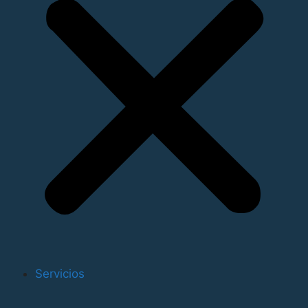
3.068.155 toneladas, debido a los buenos registros de
los tráficos con Italia (un 7,4% más); China (un 20,83%),
Arabia Saudi (un 23,36% más), Argelia (7,6%) y
Estados Unidos (5,5%). Asimismo, las importaciones
aumentan un 9,7% hasta las 1.761.765 toneladas. En
este apartado destacan los tráficos con China (que
suben un 13,9%), Italia (6,3%), e India (12%). Por su
parte, el tránsito global sube un 14,81%. En cuanto al
tráfico de mercancías en ferrocarril, Valenciaport ha
manipulado 684.778 toneladas, un 30,48% más que
durante el primer trimestre de 2014.
Del mismo modo, atendiendo a los datos del boletín
estadístico de marzo, los tres puertos gestionados por
la Autoridad Portuaria de Valencia han movido
1.169.236 TEUs, dato que supone un alza del 14,54%.
Servicios
En este apartado crece tanto la carga (7,88%) como la
descarga (12,51%).