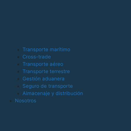
Además, durante los tres primeros meses del año se
han manipulado un total de 172.371 automóviles, un
40,36% más que en 2014, mientras que el tráfico ro-ro
ha aumentado un 16,23% hasta los 2.001.044
toneladas.
Los gráneles líquidos registran un descenso del 33,19%
hasta las 743.522 toneladas. Este retroceso se
Transporte marítimo
sustenta, fundamentalmente, en los registros de
Cross-trade
mercancías como el gas natural que, con 338.000
Transporte aéreo
toneladas, decrece un 53,85%; los productos químicos
Transporte terrestre
que, con 93.000 toneladas, disminuyen un 3,94%; y el
Gestión aduanera
fueloil que, con 66.000 toneladas, baja un 38,76%. Por
Seguro de transporte
el contrario, el gasoil aumenta un 30,56% hasta
Almacenaje y distribución
superar las 110.000 toneladas.
Nosotros
Igualmente, los gráneles sólidos, con 536.431
toneladas durante el primer trimestre del año,
experimentan una contracción del 19,56%. Por