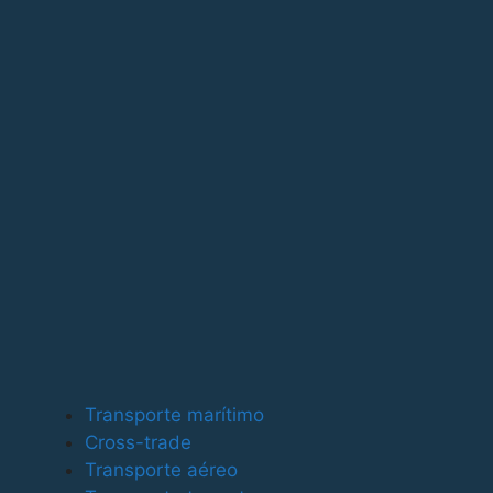
Para ofrecer las mejores experiencias, utilizamos tecno
tecnologías nos permitirá procesar datos como el compor
puede afectar negativamente a ciertas características y
Funcional
Funcional
Siempre activo
Preferencias
Preferencias
Estadísticas
Transporte marítimo
Estadísticas
Cross-trade
Marketing
Transporte aéreo
Marketing