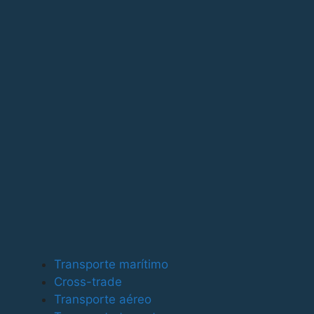
Para ofrecer las mejores experiencias, utilizamos tecno
tecnologías nos permitirá procesar datos como el compor
puede afectar negativamente a ciertas características y
Funcional
Funcional
Siempre activo
Preferencias
Preferencias
Estadísticas
Transporte marítimo
Estadísticas
Cross-trade
Marketing
Transporte aéreo
Marketing