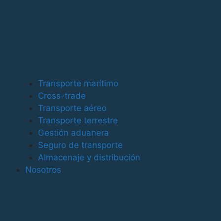
Servicios
Transporte Marítimo
Transporte Aéreo
Cross - Trade
Transporte Terrestre
Transporte marítimo
Cross-trade
Almacenaje y distribución
Transporte aéreo
Gestión aduanera y documental
Transporte terrestre
Seguros logísticos
Gestión aduanera
Seguro de transporte
Clientes
Almacenaje y distribución
Acceso Freight Intelligence
Nosotros
Aviso Legal
Política de Privacidad
Política de Cookies
Política de Calidad Ambiental