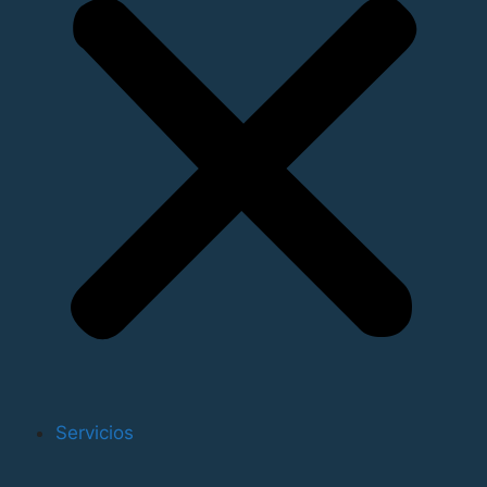
personas físicas o jurídicas que ocupen superficie en el
dominio público portuario o realicen actividades
autorizadas en las superficies terrestres o en las aguas
de la zona de servicio del puerto de Valencia.
En el PAU del puerto de Valencia se integran también
otros planes de emergencia con que debe contar el
puerto, como son el Plan Interior Marítimo (PIM)
utilizado para episodios de contaminación marina en
aguas portuarias, o el Plan de Contingencias
Ferroviarias para incidentes o accidentes relacionados
con este modo de transporte en la red ferroportuaria.
Una actualización o revisión del PAU del Puerto de
Valencia será realizada antes de que finalice el
presente año 2015, sirviendo también la reunión para
informar a las empresas y organismos de los trámites
Servicios
que deben realizar y los documentos a aportar para
que sus respectivas instalaciones y planes estén