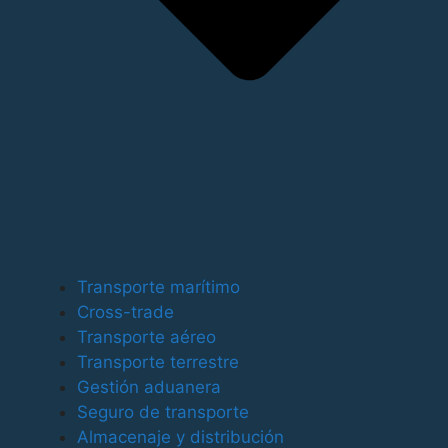
Para ofrecer las mejores experiencias, utilizamos
tecnologías como las cookies para almacenar y/o
Transporte marítimo
acceder a la información del dispositivo. El
Cross-trade
consentimiento de estas tecnologías nos permitirá
Transporte aéreo
procesar datos como el comportamiento de
Transporte terrestre
navegación o las identificaciones únicas en este sitio.
Gestión aduanera
No consentir o retirar el consentimiento, puede afectar
Seguro de transporte
negativamente a ciertas características y funciones.
Almacenaje y distribución
Funcional