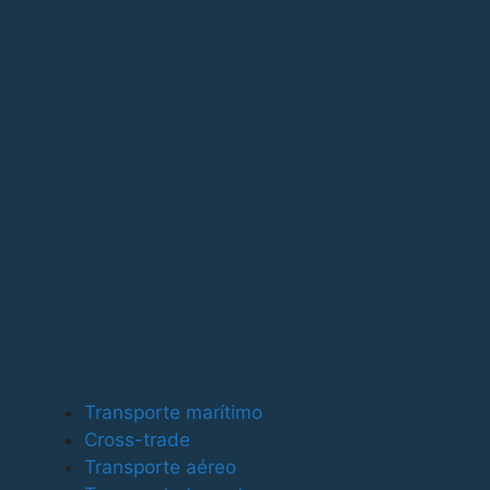
Para ofrecer las mejores experiencias, utilizamos tecno
tecnologías nos permitirá procesar datos como el compor
puede afectar negativamente a ciertas características y
Funcional
Funcional
Siempre activo
Preferencias
Preferencias
Estadísticas
Transporte marítimo
Estadísticas
Cross-trade
Marketing
Transporte aéreo
Marketing