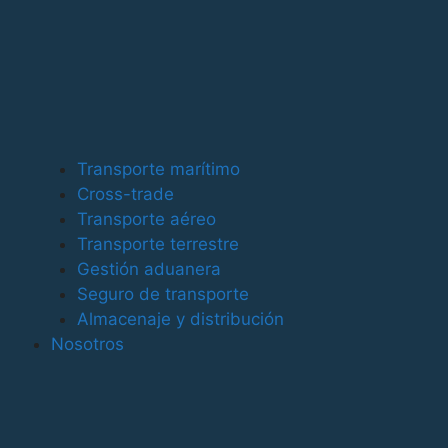
Tel. +34 961 933 147
Tel. +34 960 969 467
contact@alsacargo.com
Servicios
Transporte marítimo
Transporte Marítimo
Cross-trade
Transporte Aéreo
Transporte aéreo
Transporte terrestre
Cross - Trade
Gestión aduanera
Transporte Terrestre
Seguro de transporte
Almacenaje y distribución
Almacenaje y distribución
Nosotros
Gestión aduanera y documental
Seguros logísticos
Clientes