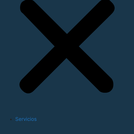
La Policía Portuaria se vio obligada a desviar los
camiones hasta el Muelle Norte para evitar mayores
congestiones, aunque no fue la única zona de la
dársena con problemas. Tal y como se ve en las
imágenes facilitadas por los propios transportisas,
hubieron retenciones tanto por la zona sur como en los
viales adyacentes al Muelle Sur.
Aunque desde ELTC reconocieron que las inversiones
prometidas por TCV para solucionar estos problemas -
como la adquisición de nueva maquinaria- estará
resuelta en los próximos días, denunciaron que “la
terminal no está siendo capaz de digerir el aumento de
actividad y gestión de carga” que está teniendo en los
últimos tiempos. “Si logras un incremento de actividad,
debes estar preparado para hacer frente a ese
Servicios
aumento de trabajo con todos los medios posibles”,
afirman desde ELTC.