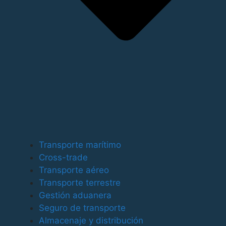
Para ofrecer las mejores experiencias, utilizamos
tecnologías como las cookies para almacenar y/o
Transporte marítimo
acceder a la información del dispositivo. El
Cross-trade
consentimiento de estas tecnologías nos permitirá
Transporte aéreo
procesar datos como el comportamiento de
Transporte terrestre
navegación o las identificaciones únicas en este sitio.
Gestión aduanera
No consentir o retirar el consentimiento, puede afectar
Seguro de transporte
negativamente a ciertas características y funciones.
Almacenaje y distribución
Funcional