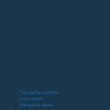
Para ofrecer las mejores experiencias, utilizamos tecno
tecnologías nos permitirá procesar datos como el compor
puede afectar negativamente a ciertas características y
Funcional
Funcional
Siempre activo
Preferencias
Preferencias
Estadísticas
Transporte marítimo
Estadísticas
Cross-trade
Marketing
Transporte aéreo
Marketing