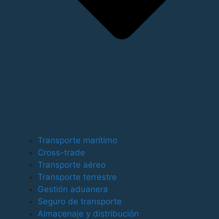
Para ofrecer las mejores experiencias, utilizamos
tecnologías como las cookies para almacenar y/o
Transporte marítimo
acceder a la información del dispositivo. El
Cross-trade
consentimiento de estas tecnologías nos permitirá
Transporte aéreo
procesar datos como el comportamiento de
Transporte terrestre
navegación o las identificaciones únicas en este sitio.
Gestión aduanera
No consentir o retirar el consentimiento, puede afectar
Seguro de transporte
negativamente a ciertas características y funciones.
Almacenaje y distribución
Funcional