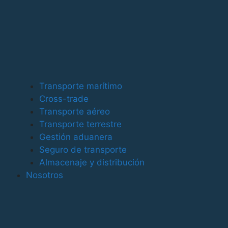
Cross - Trade
Transporte Terrestre
Almacenaje y distribución
Gestión aduanera y documental
Seguros logísticos
Transporte marítimo
Clientes
Cross-trade
Transporte aéreo
Acceso Freight Intelligence
Transporte terrestre
Aviso Legal
Gestión aduanera
Política de Privacidad
Seguro de transporte
Política de Cookies
Almacenaje y distribución
Política de Calidad Ambiental
Nosotros
Aviso Legal
Política de Privacidad
Política de Cookies