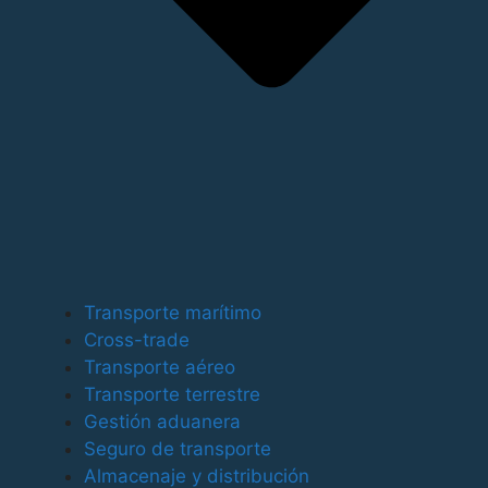
Para ofrecer las mejores experiencias, utilizamos
tecnologías como las cookies para almacenar y/o
Transporte marítimo
acceder a la información del dispositivo. El
Cross-trade
consentimiento de estas tecnologías nos permitirá
Transporte aéreo
procesar datos como el comportamiento de
Transporte terrestre
navegación o las identificaciones únicas en este sitio.
Gestión aduanera
No consentir o retirar el consentimiento, puede afectar
Seguro de transporte
negativamente a ciertas características y funciones.
Almacenaje y distribución
Funcional