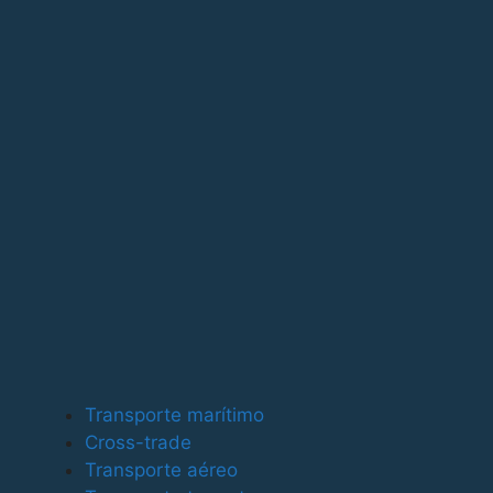
Para ofrecer las mejores experiencias, utilizamos tecno
tecnologías nos permitirá procesar datos como el compor
puede afectar negativamente a ciertas características y
Funcional
Funcional
Siempre activo
Preferencias
Preferencias
Estadísticas
Transporte marítimo
Estadísticas
Cross-trade
Marketing
Transporte aéreo
Marketing